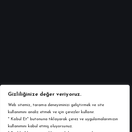
Urunlerimiz
Özel Toklu Besi Yemi Toz
1073 views
Gizliliğinize değer veriyoruz.
Web sitemiz, tarama deneyiminizi geliştirmek ve site
kullanımını analiz etmek ve için çerezler kullanır.
" Kabul Et" butonuna tıklayarak çerez ve uygulamalarımızın
kullanımını kabul etmiş oluyorsunuz.