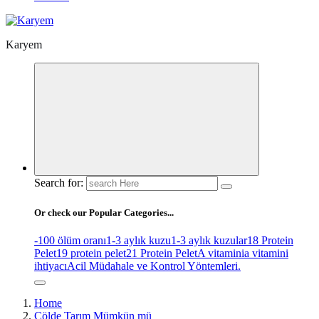
Karyem
Search for:
Or check our Popular Categories...
-100 ölüm oranı
1-3 aylık kuzu
1-3 aylık kuzular
18 Protein
Pelet
19 protein pelet
21 Protein Pelet
A vitamini
a vitamini
ihtiyacı
Acil Müdahale ve Kontrol Yöntemleri.
Home
Çölde Tarım Mümkün mü