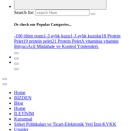
Search for:
Or check our Popular Categories...
-100 ölüm oranı
1-3 aylık kuzu
1-3 aylık kuzular
18 Protein
Pelet
19 protein pelet
21 Protein Pelet
A vitamini
a vitamini
ihtiyacı
Acil Müdahale ve Kontrol Yöntemleri.
Home
BİZDEN
Blog
Home
İLETİŞİM
Kurumsal
Şirket Politikaları ve Ticari-Elektronik Veri İzni-KVKK
Urunler