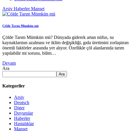
Arsiv
Haberler
Manset
Çölde Tarım Mümkün mü
Çölde Tarım Mümkün mü? Dünyada giderek artan nüfus, su
kaynaklarının azalması ve iklim değişikliği, gıda üretimini zorlaştıran
önemli faktörler arasında yer alıyor. Özellikle çöl alanlarında tarım
yapılabilir mi sorusu, bilim…
Devam
Ara
Ara
Kategoriler
Arsiv
Deutsch
Diger
Duyurular
Haberler
Hastalıklar
Manset