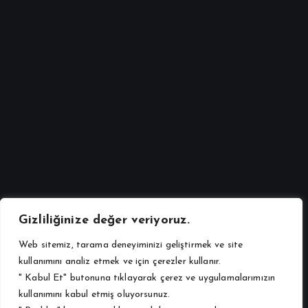
Urunlerimiz
Özel Toklu Besi Yemi Toz
1072 views
Gizliliğinize değer veriyoruz.
Web sitemiz, tarama deneyiminizi geliştirmek ve site
kullanımını analiz etmek ve için çerezler kullanır.
" Kabul Et" butonuna tıklayarak çerez ve uygulamalarımızın
kullanımını kabul etmiş oluyorsunuz.