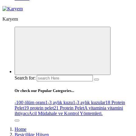
Karyem
Search for:
Or check our Popular Categories...
-100 ölüm oranı
1-3 aylık kuzu
1-3 aylık kuzular
18 Protein
Pelet
19 protein pelet
21 Protein Pelet
A vitamini
a vitamini
ihtiyacı
Acil Müdahale ve Kontrol Yöntemleri.
Home
Besicilikte Hijyen