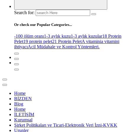
Search for:
Or check our Popular Categories...
-100 ölüm oranı
1-3 aylık kuzu
1-3 aylık kuzular
18 Protein
Pelet
19 protein pelet
21 Protein Pelet
A vitamini
a vitamini
ihtiyacı
Acil Müdahale ve Kontrol Yöntemleri.
Home
BİZDEN
Blog
Home
İLETİŞİM
Kurumsal
Şirket Politikaları ve Ticari-Elektronik Veri İzni-KVKK
Urunler