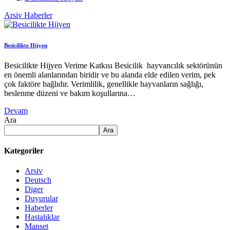
Arsiv
Haberler
Besicilikte Hijyen
Besicilikte Hijyen Verime Katkısı Besicilik hayvancılık sektörünün
en önemli alanlarından biridir ve bu alanda elde edilen verim, pek
çok faktöre bağlıdır. Verimlilik, genellikle hayvanların sağlığı,
beslenme düzeni ve bakım koşullarına…
Devam
Ara
Ara
Kategoriler
Arsiv
Deutsch
Diger
Duyurular
Haberler
Hastalıklar
Manset