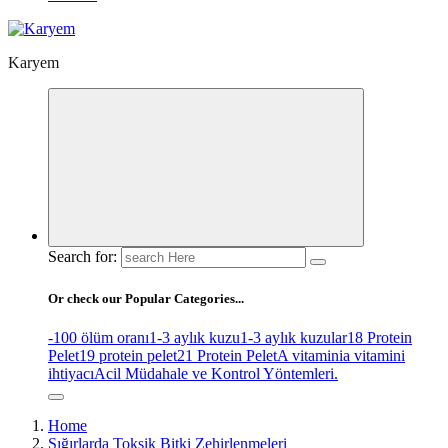
Karyem
Search for:
Or check our Popular Categories...
-100 ölüm oranı
1-3 aylık kuzu
1-3 aylık kuzular
18 Protein
Pelet
19 protein pelet
21 Protein Pelet
A vitamini
a vitamini
ihtiyacı
Acil Müdahale ve Kontrol Yöntemleri.
Home
Sığırlarda Toksik Bitki Zehirlenmeleri