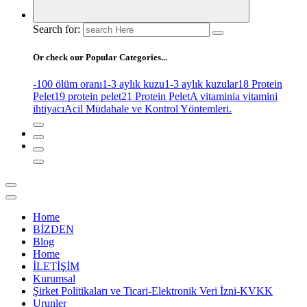
Search for:
Or check our Popular Categories...
-100 ölüm oranı
1-3 aylık kuzu
1-3 aylık kuzular
18 Protein
Pelet
19 protein pelet
21 Protein Pelet
A vitamini
a vitamini
ihtiyacı
Acil Müdahale ve Kontrol Yöntemleri.
Home
BİZDEN
Blog
Home
İLETİŞİM
Kurumsal
Şirket Politikaları ve Ticari-Elektronik Veri İzni-KVKK
Urunler