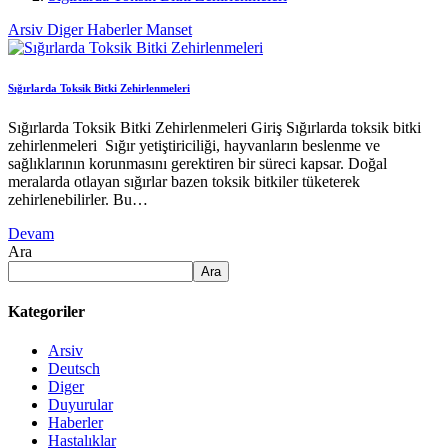
Arsiv
Diger
Haberler
Manset
Sığırlarda Toksik Bitki Zehirlenmeleri
Sığırlarda Toksik Bitki Zehirlenmeleri Giriş Sığırlarda toksik bitki
zehirlenmeleri Sığır yetiştiriciliği, hayvanların beslenme ve
sağlıklarının korunmasını gerektiren bir süreci kapsar. Doğal
meralarda otlayan sığırlar bazen toksik bitkiler tüketerek
zehirlenebilirler. Bu…
Devam
Ara
Ara
Kategoriler
Arsiv
Deutsch
Diger
Duyurular
Haberler
Hastalıklar