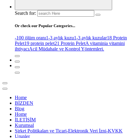
Search for:
Or check our Popular Categories...
-100 ölüm oranı
1-3 aylık kuzu
1-3 aylık kuzular
18 Protein
Pelet
19 protein pelet
21 Protein Pelet
A vitamini
a vitamini
ihtiyacı
Acil Müdahale ve Kontrol Yöntemleri.
Home
BİZDEN
Blog
Home
İLETİŞİM
Kurumsal
Şirket Politikaları ve Ticari-Elektronik Veri İzni-KVKK
Urunler