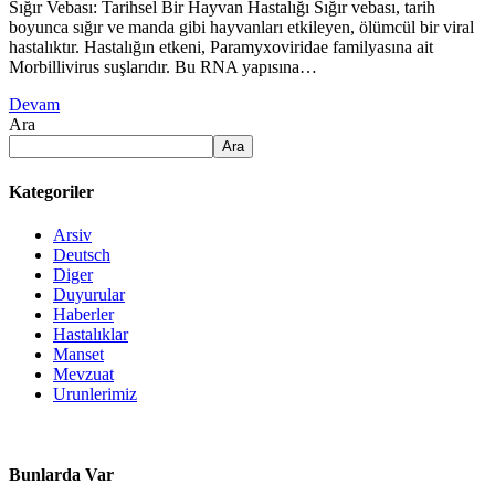
Sığır Vebası: Tarihsel Bir Hayvan Hastalığı Sığır vebası, tarih
boyunca sığır ve manda gibi hayvanları etkileyen, ölümcül bir viral
hastalıktır. Hastalığın etkeni, Paramyxoviridae familyasına ait
Morbillivirus suşlarıdır. Bu RNA yapısına…
Devam
Ara
Ara
Kategoriler
Arsiv
Deutsch
Diger
Duyurular
Haberler
Hastalıklar
Manset
Mevzuat
Urunlerimiz
Bunlarda Var