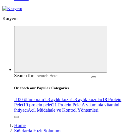
Karyem
Search for:
Or check our Popular Categories...
-100 ölüm oranı
1-3 aylık kuzu
1-3 aylık kuzular
18 Protein
Pelet
19 protein pelet
21 Protein Pelet
A vitamini
a vitamini
ihtiyacı
Acil Müdahale ve Kontrol Yöntemleri.
Home
Sığırlarda Hızlı Solunum