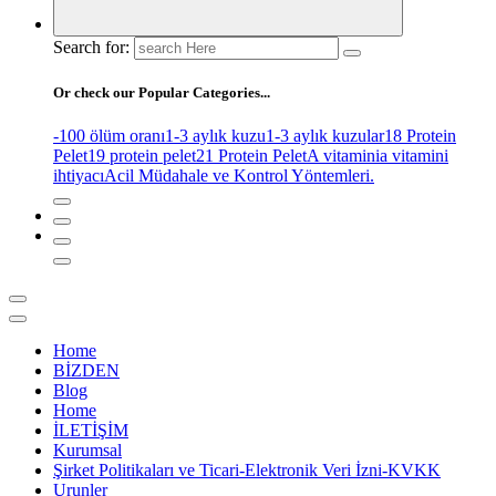
Search for:
Or check our Popular Categories...
-100 ölüm oranı
1-3 aylık kuzu
1-3 aylık kuzular
18 Protein
Pelet
19 protein pelet
21 Protein Pelet
A vitamini
a vitamini
ihtiyacı
Acil Müdahale ve Kontrol Yöntemleri.
Home
BİZDEN
Blog
Home
İLETİŞİM
Kurumsal
Şirket Politikaları ve Ticari-Elektronik Veri İzni-KVKK
Urunler