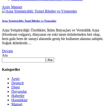
Arsiv
Manset
Arpa Yetiştiriciliği: Temel Bilgiler ve Yöntemler
Arpa Yetiştiriciliği: Özellikler, İklim İhtiyaçları ve Verimlilik Arpa
(Hordeum vulgare), dünyanın en eski tarım ürünlerinden biri olup,
hem gıda hem de sanayi alanında geniş bir kullanım alanına sahiptir.
Soğuk iklimlerde…
Devam
Ara
Ara
Kategoriler
Arsiv
Deutsch
Diger
Duyurular
Haberler
Hastalıklar
Manset