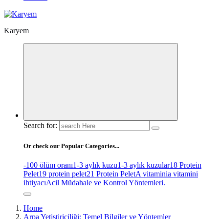
Karyem
Search for:
Or check our Popular Categories...
-100 ölüm oranı
1-3 aylık kuzu
1-3 aylık kuzular
18 Protein
Pelet
19 protein pelet
21 Protein Pelet
A vitamini
a vitamini
ihtiyacı
Acil Müdahale ve Kontrol Yöntemleri.
Home
Arpa Yetiştiriciliği: Temel Bilgiler ve Yöntemler