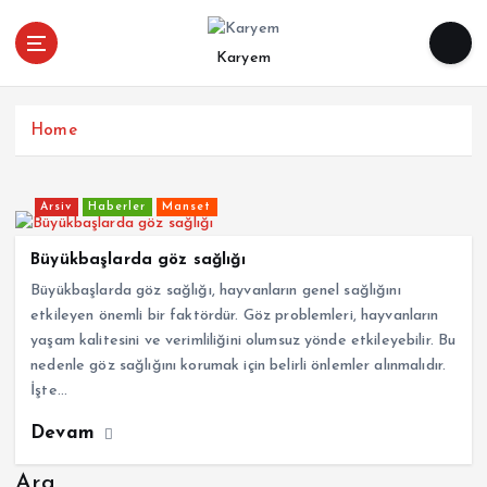
İ
ç
Karyem
e
r
i
Home
ğ
e
a
Arsiv
Haberler
Manset
t
l
Büyükbaşlarda göz sağlığı
a
Büyükbaşlarda göz sağlığı, hayvanların genel sağlığını
etkileyen önemli bir faktördür. Göz problemleri, hayvanların
yaşam kalitesini ve verimliliğini olumsuz yönde etkileyebilir. Bu
nedenle göz sağlığını korumak için belirli önlemler alınmalıdır.
İşte…
Devam
Ara