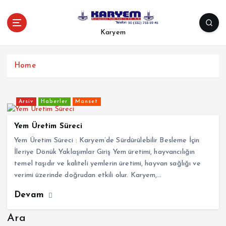
İ
ç
e
Karyem
r
i
ğ
Home
e
a
t
Arsiv
Haberler
Manset
l
a
Yem Üretim Süreci
Yem Üretim Süreci : Karyem’de Sürdürülebilir Besleme İçin
İleriye Dönük Yaklaşımlar Giriş Yem üretimi, hayvancılığın
temel taşıdır ve kaliteli yemlerin üretimi, hayvan sağlığı ve
verimi üzerinde doğrudan etkili olur. Karyem,…
Devam
Ara