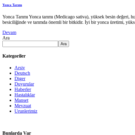
Yonca Tarımı
Yonca Tarımı Yonca tarımı (Medicago sativa), yüksek besin değeri, hızl
besiciliğinde ve tarımda önemli bir bitkidir. İyi bir yonca üretimi, y
Devam
Ara
Ara
Kategoriler
Arsiv
Deutsch
Diger
Duyurular
Haberler
Hastalıklar
Manset
Mevzuat
Urunlerimiz
Bunlarda Var