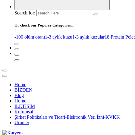
Search for:
Or check our Popular Categories...
-100 ölüm oranı
1-3 aylık kuzu
1-3 aylık kuzular
18 Protein Pelet
Home
BİZDEN
Blog
Home
İLETİŞİM
Kurumsal
Şirket Politikaları ve Ticari-Elektronik Veri İzni-KVKK
Urunler