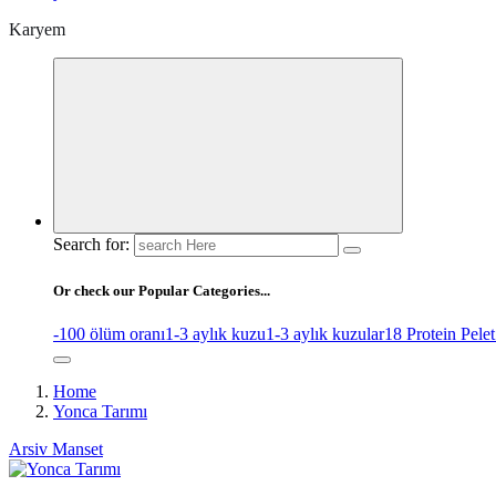
Karyem
Search for:
Or check our Popular Categories...
-100 ölüm oranı
1-3 aylık kuzu
1-3 aylık kuzular
18 Protein Pelet
Home
Yonca Tarımı
Arsiv
Manset