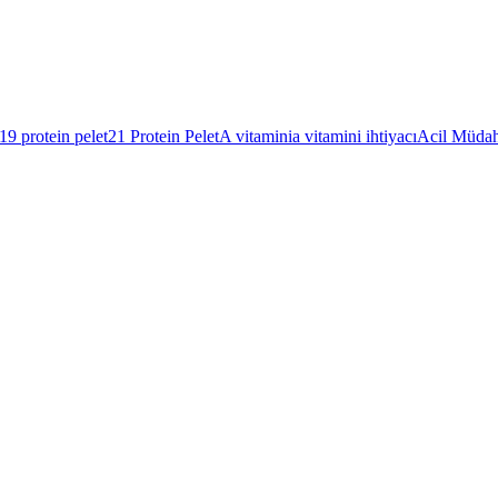
19 protein pelet
21 Protein Pelet
A vitamini
a vitamini ihtiyacı
Acil Müdah