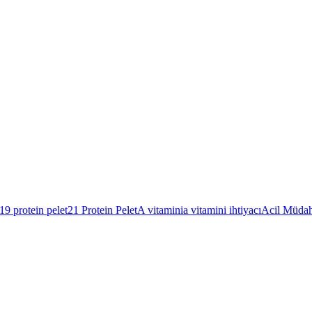
19 protein pelet
21 Protein Pelet
A vitamini
a vitamini ihtiyacı
Acil Müdah