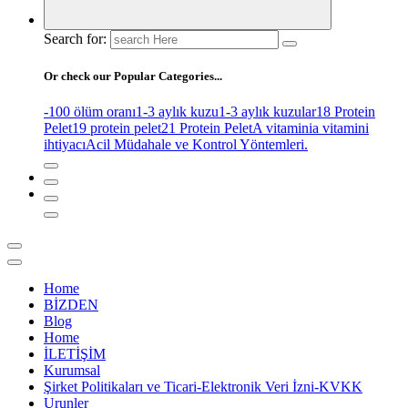
Search for:
Or check our Popular Categories...
-100 ölüm oranı
1-3 aylık kuzu
1-3 aylık kuzular
18 Protein
Pelet
19 protein pelet
21 Protein Pelet
A vitamini
a vitamini
ihtiyacı
Acil Müdahale ve Kontrol Yöntemleri.
Home
BİZDEN
Blog
Home
İLETİŞİM
Kurumsal
Şirket Politikaları ve Ticari-Elektronik Veri İzni-KVKK
Urunler