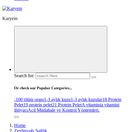
Karyem
Search for:
Or check our Popular Categories...
-100 ölüm oranı
1-3 aylık kuzu
1-3 aylık kuzular
18 Protein
Pelet
19 protein pelet
21 Protein Pelet
A vitamini
a vitamini
ihtiyacı
Acil Müdahale ve Kontrol Yöntemleri.
Home
Zeytinyağı Sağlık