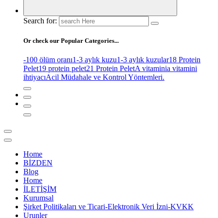
Search for:
Or check our Popular Categories...
-100 ölüm oranı
1-3 aylık kuzu
1-3 aylık kuzular
18 Protein
Pelet
19 protein pelet
21 Protein Pelet
A vitamini
a vitamini
ihtiyacı
Acil Müdahale ve Kontrol Yöntemleri.
Home
BİZDEN
Blog
Home
İLETİŞİM
Kurumsal
Şirket Politikaları ve Ticari-Elektronik Veri İzni-KVKK
Urunler