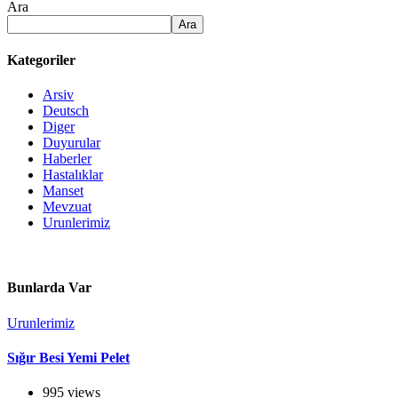
Ara
Ara
Kategoriler
Arsiv
Deutsch
Diger
Duyurular
Haberler
Hastalıklar
Manset
Mevzuat
Urunlerimiz
Bunlarda Var
Urunlerimiz
Sığır Besi Yemi Pelet
995 views