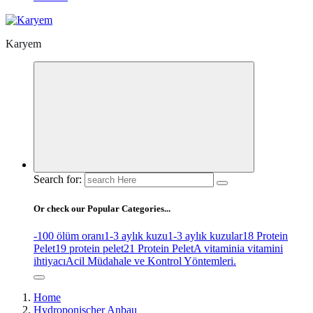
Karyem
Search for:
Or check our Popular Categories...
-100 ölüm oranı
1-3 aylık kuzu
1-3 aylık kuzular
18 Protein
Pelet
19 protein pelet
21 Protein Pelet
A vitamini
a vitamini
ihtiyacı
Acil Müdahale ve Kontrol Yöntemleri.
Home
Hydroponischer Anbau