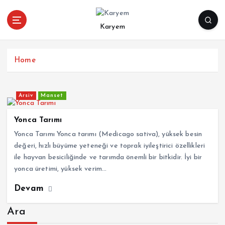
İ
ç
Karyem
e
r
i
Home
ğ
e
a
Arsiv
Manset
t
l
Yonca Tarımı
a
Yonca Tarımı Yonca tarımı (Medicago sativa), yüksek besin
değeri, hızlı büyüme yeteneği ve toprak iyileştirici özellikleri
ile hayvan besiciliğinde ve tarımda önemli bir bitkidir. İyi bir
yonca üretimi, yüksek verim…
Devam
Ara